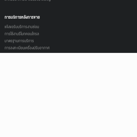
การบริการหลังการขาย
แจ้งขอรับบริการงานซ่อม
การใช้งานรีโมทคอนโทรล
มาตรฐานการบริการ
การลงทะเบียนเครื่องปรับอากาศ
ข้อมูลเชิงเทคนิค
ข้อมูลเครื่องปรับอากาศสำหรับช่างเทคนิค
การตรวจสอบรหัสไฟกระพริบ
ดาวน์โหลดคู่มือช่างบริการ
ติดตามเรา
Mitsubishi Heavy Duty Thailand
@mitsuheavydutyth