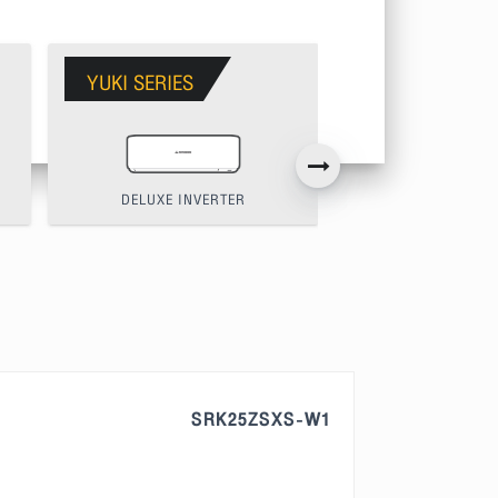
YUKI SERIES
BUTTA SERIES
DELUXE INVERTER
DELUXE INV
SRK25ZSXS-W1